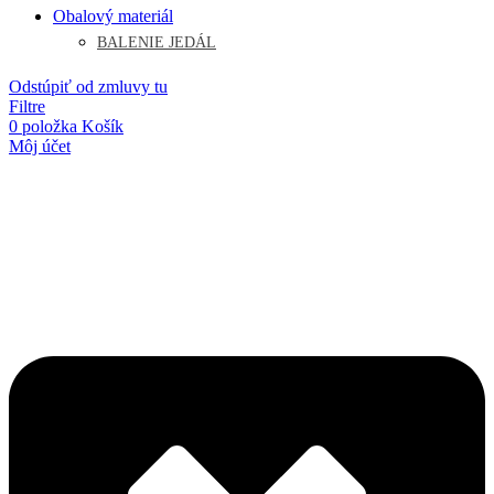
Obalový materiál
BALENIE JEDÁL
Odstúpiť od zmluvy tu
Filtre
0
položka
Košík
Môj účet