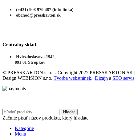
(+421) 908 970 487 (info linka)
obchod@presskarton.sk
Centrálny sklad
Hviezdoslavova 1942,
091 01 Stropkov
© PRESSKARTON s.r.o. - Copyright 2025 PRESSKARTON.SK |
Design WEBISION s.r.o.
Tvorba webstránek,
Dizajn
a
SEO servis
Hľadať
Začnite písať názov produktu, ktorý hľadáte.
Kategórie
Menu