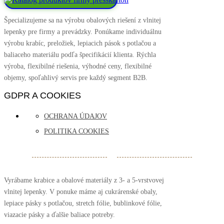
Špecializujeme sa na výrobu obalových riešení z vlnitej
lepenky pre firmy a prevádzky. Ponúkame individuálnu
výrobu krabíc, preložiek, lepiacich pások s potlačou a
baliaceho materiálu podľa špecifikácií klienta. Rýchla
výroba, flexibilné riešenia, výhodné ceny, flexibilné
objemy, spoľahlivý servis pre každý segment B2B.
GDPR A COOKIES
OCHRANA ÚDAJOV
POLITIKA COOKIES
Vyrábame krabice a obalové materiály z 3- a 5-vrstvovej
vlnitej lepenky. V ponuke máme aj cukrárenské obaly,
lepiace pásky s potlačou, stretch fólie, bublinkové fólie,
viazacie pásky a ďalšie baliace potreby.