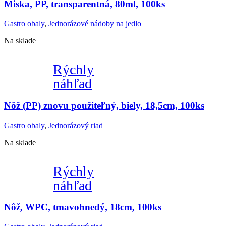
Miska, PP, transparentná, 80ml, 100ks
Gastro obaly
,
Jednorázové nádoby na jedlo
Na sklade
Rýchly
náhľad
Nôž (PP) znovu použiteľný, biely, 18,5cm, 100ks
Gastro obaly
,
Jednorázový riad
Na sklade
Rýchly
náhľad
Nôž, WPC, tmavohnedý, 18cm, 100ks