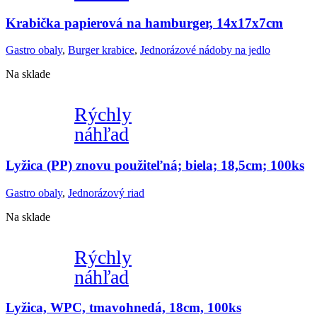
Krabička papierová na hamburger, 14x17x7cm
Gastro obaly
,
Burger krabice
,
Jednorázové nádoby na jedlo
Na sklade
Rýchly
náhľad
Lyžica (PP) znovu použiteľná; biela; 18,5cm; 100ks
Gastro obaly
,
Jednorázový riad
Na sklade
Rýchly
náhľad
Lyžica, WPC, tmavohnedá, 18cm, 100ks