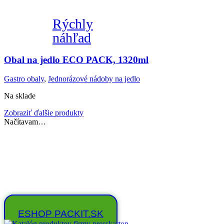
Rýchly
náhľad
Obal na jedlo ECO PACK, 1320ml
Gastro obaly
,
Jednorázové nádoby na jedlo
Na sklade
Zobraziť ďalšie produkty
Načítavam…
Ak ste koncový zákazník a
potrebujete nakúpiť - navštívte
náš eshop www.packit.sk
ESHOP PACKIT.SK