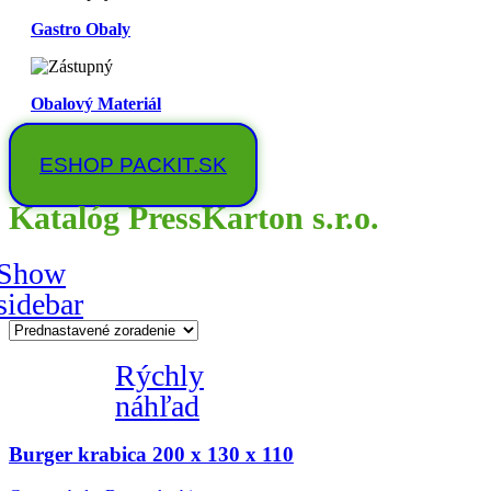
Gastro Obaly
Obalový Materiál
ESHOP PACKIT.SK
Katalóg PressKarton s.r.o.
Show
sidebar
Rýchly
náhľad
Burger krabica 200 x 130 x 110