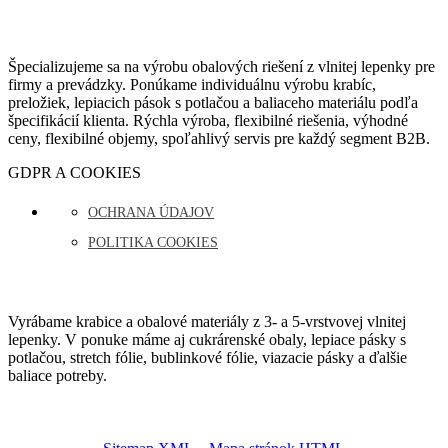
Špecializujeme sa na výrobu obalových riešení z vlnitej lepenky pre
firmy a prevádzky. Ponúkame individuálnu výrobu krabíc,
preložiek, lepiacich pások s potlačou a baliaceho materiálu podľa
špecifikácií klienta. Rýchla výroba, flexibilné riešenia, výhodné
ceny, flexibilné objemy, spoľahlivý servis pre každý segment B2B.
GDPR A COOKIES
OCHRANA ÚDAJOV
POLITIKA COOKIES
Vyrábame krabice a obalové materiály z 3- a 5-vrstvovej vlnitej
lepenky. V ponuke máme aj cukrárenské obaly, lepiace pásky s
potlačou, stretch fólie, bublinkové fólie, viazacie pásky a ďalšie
baliace potreby.