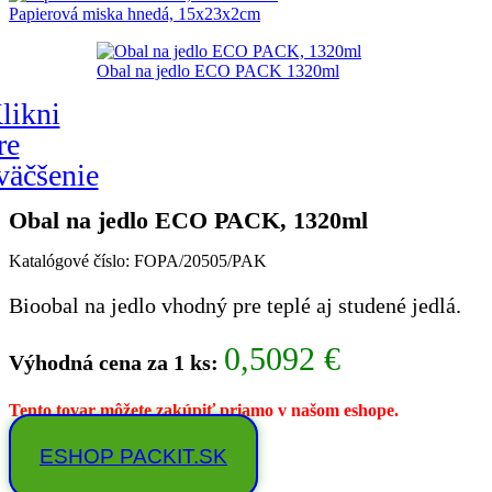
21939,00 €.
19077,00 €.
Pôvodná
Aktuálna
Papierová miska hnedá, 15x23x2cm
cena
cena
bola:
je:
9612,00 €.
8358,00 €.
likni
re
väčšenie
Obal na jedlo ECO PACK, 1320ml
Katalógové číslo:
FOPA/20505/PAK
Bioobal na jedlo vhodný pre teplé aj studené jedlá.
0,5092 €
Výhodná cena za 1 ks:
Tento tovar môžete zakúpiť priamo v našom eshope.
ESHOP PACKIT.SK