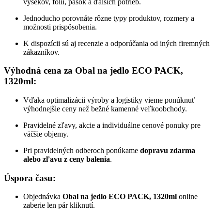
výsekov, fólií, pások a ďalších potrieb.
Jednoducho porovnáte rôzne typy produktov, rozmery a
možnosti prispôsobenia.
K dispozícii sú aj recenzie a odporúčania od iných firemných
zákazníkov.
Výhodná cena za
Obal na jedlo ECO PACK,
1320ml
:
Vďaka optimalizácii výroby a logistiky vieme ponúknuť
výhodnejšie ceny než bežné kamenné veľkoobchody.
Pravidelné zľavy, akcie a individuálne cenové ponuky pre
väčšie objemy.
Pri pravidelných odberoch ponúkame
dopravu zdarma
alebo zľavu z ceny balenia
.
Úspora času:
Objednávka
Obal na jedlo ECO PACK, 1320ml
online
zaberie len pár kliknutí.