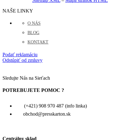
Sitemap XML
–
Mapa stránok HTML
NAŠE LINKY
O NÁS
BLOG
KONTAKT
Podať reklamáciu
Odstúpiť od zmluvy
Sledujte Nás na Sieťach
POTREBUJETE POMOC ?
(+421) 908 970 487 (info linka)
obchod@presskarton.sk
Centrálny sklad