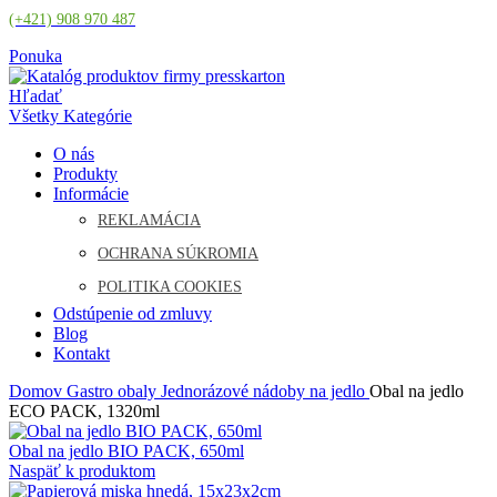
(+421) 908 970 487
Ponuka
Hľadať
Všetky Kategórie
O nás
Produkty
Informácie
REKLAMÁCIA
OCHRANA SÚKROMIA
POLITIKA COOKIES
Odstúpenie od zmluvy
Blog
Kontakt
Domov
Gastro obaly
Jednorázové nádoby na jedlo
Obal na jedlo
ECO PACK, 1320ml
Pôvodná
Aktuálna
Obal na jedlo BIO PACK, 650ml
cena
cena
Naspäť k produktom
bola:
je: