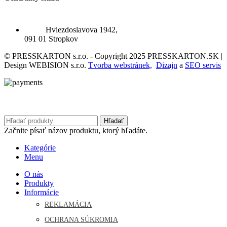
Hviezdoslavova 1942,
091 01 Stropkov
© PRESSKARTON s.r.o. - Copyright 2025 PRESSKARTON.SK |
Design WEBISION s.r.o.
Tvorba webstránek,
Dizajn
a
SEO servis
Hľadať
Začnite písať názov produktu, ktorý hľadáte.
Kategórie
Menu
O nás
Produkty
Informácie
REKLAMÁCIA
OCHRANA SÚKROMIA