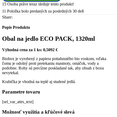
Pôvodná
Aktuálna
15
Osoba práve teraz sleduje tento produkt!
cena
cena
11
Položka bolo predaných za posledných 30 deň
bola:
je:
Share:
29280,00 €.
25461,00 €.
Popis Produktu
Obal na jedlo ECO PACK, 1320ml
Výhodná cena za 1 ks: 0,5092 €
Biobox je vyrobený z papiera potiahnutého bio voskom, vďaka
čomu je odolný proti pretekaniu mastnoty, omáčok, vody a
podobne. Rohy sú precízne poskladané tak, aby obsah z boxu
nevytekal.
Krabička je vhodná na teplé aj studené jedlá.
Parametre tovaru
[sel_var_attrs_text]
Možnosť využitia a kľúčové slová