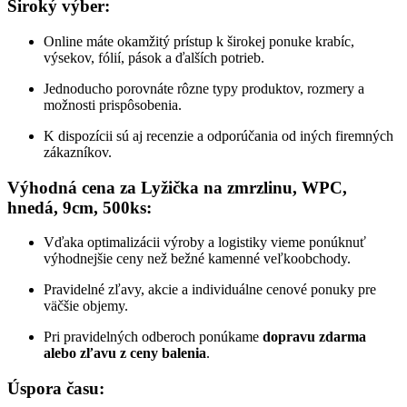
Široký výber:
Online máte okamžitý prístup k širokej ponuke krabíc,
výsekov, fólií, pások a ďalších potrieb.
Jednoducho porovnáte rôzne typy produktov, rozmery a
možnosti prispôsobenia.
K dispozícii sú aj recenzie a odporúčania od iných firemných
zákazníkov.
Výhodná cena za
Lyžička na zmrzlinu, WPC,
hnedá, 9cm, 500ks
:
Vďaka optimalizácii výroby a logistiky vieme ponúknuť
výhodnejšie ceny než bežné kamenné veľkoobchody.
Pravidelné zľavy, akcie a individuálne cenové ponuky pre
väčšie objemy.
Pri pravidelných odberoch ponúkame
dopravu zdarma
alebo zľavu z ceny balenia
.
Úspora času: