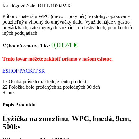
Katalógové číslo:
BITT/1109/PAK
Príbor z materiálu WPC (drevo + polymér) je odolný, opakovane
použiteľný a vhodný do umývačky riadu. Využitie nájde v gastro
prevádzkach, cateringových službách, na festivaloch, piknikoch či
iných podujatiach.
0,0124 €
Výhodná cena za 1 ks:
Tento tovar môžete zakúpiť priamo v našom eshope.
ESHOP PACKIT.SK
Pôvodná
Aktuálna
17
Osoba práve teraz sleduje tento produkt!
cena
cena
22
Položka bolo predaných za posledných 30 deň
bola:
je:
Share:
7,11 €.
6,18 €.
Popis Produktu
Lyžička na zmrzlinu, WPC, hnedá, 9cm,
500ks