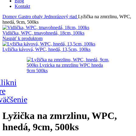
Blog
Kontakt
Domov
Gastro obaly
Jednorázový riad
Lyžička na zmrzlinu, WPC,
hnedá, 9cm, 500ks
Pôvodná
Aktuálna
Vidlička, WPC, tmavohnedá, 18cm, 100ks
cena
cena
Naspäť k produktom
bola:
je:
3,57 €.
3,10 €.
Pôvodná
Aktuálna
Lyžička kávová, WPC, hnedá, 13,5cm, 100ks
cena
cena
bola:
je:
2,42 €.
2,10 €.
likni
re
väčšenie
Lyžička na zmrzlinu, WPC,
hnedá, 9cm, 500ks