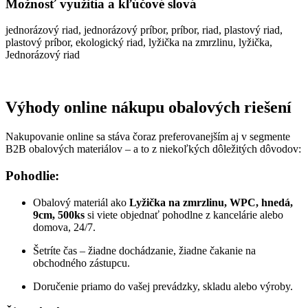
Možnosť využitia a kľúčové slová
jednorázový riad, jednorázový príbor, príbor, riad, plastový riad,
plastový príbor, ekologický riad, lyžička na zmrzlinu, lyžička,
Jednorázový riad
Výhody online nákupu obalových riešení
Nakupovanie online sa stáva čoraz preferovanejším aj v segmente
B2B obalových materiálov – a to z niekoľkých dôležitých dôvodov:
Pohodlie:
Obalový materiál ako
Lyžička na zmrzlinu, WPC, hnedá,
9cm, 500ks
si viete objednať pohodlne z kancelárie alebo
domova, 24/7.
Šetríte čas – žiadne dochádzanie, žiadne čakanie na
obchodného zástupcu.
Doručenie priamo do vašej prevádzky, skladu alebo výroby.