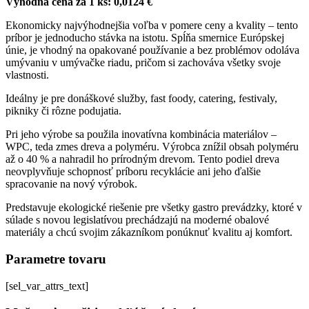
Výhodná cena za 1 ks: 0,0124 €
Ekonomicky najvýhodnejšia voľba v pomere ceny a kvality – tento
príbor je jednoducho stávka na istotu. Spĺňa smernice Európskej
únie, je vhodný na opakované používanie a bez problémov odoláva
umývaniu v umývačke riadu, pričom si zachováva všetky svoje
vlastnosti.
Ideálny je pre donáškové služby, fast foody, catering, festivaly,
pikniky či rôzne podujatia.
Pri jeho výrobe sa použila inovatívna kombinácia materiálov –
WPC, teda zmes dreva a polyméru. Výrobca znížil obsah polyméru
až o 40 % a nahradil ho prírodným drevom. Tento podiel dreva
neovplyvňuje schopnosť príboru recyklácie ani jeho ďalšie
spracovanie na nový výrobok.
Predstavuje ekologické riešenie pre všetky gastro prevádzky, ktoré v
súlade s novou legislatívou prechádzajú na moderné obalové
materiály a chcú svojim zákazníkom ponúknuť kvalitu aj komfort.
Parametre tovaru
[sel_var_attrs_text]