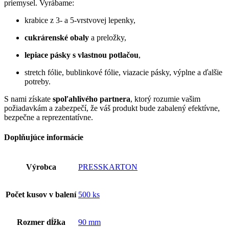
priemysel. Vyrábame:
krabice z 3- a 5-vrstvovej lepenky,
cukrárenské obaly
a preložky,
lepiace pásky s vlastnou potlačou
,
stretch fólie, bublinkové fólie, viazacie pásky, výplne a ďalšie
potreby.
S nami získate
spoľahlivého partnera
, ktorý rozumie vašim
požiadavkám a zabezpečí, že váš produkt bude zabalený efektívne,
bezpečne a reprezentatívne.
Doplňujúce informácie
Výrobca
PRESSKARTON
Počet kusov v balení
500 ks
Rozmer dĺžka
90 mm