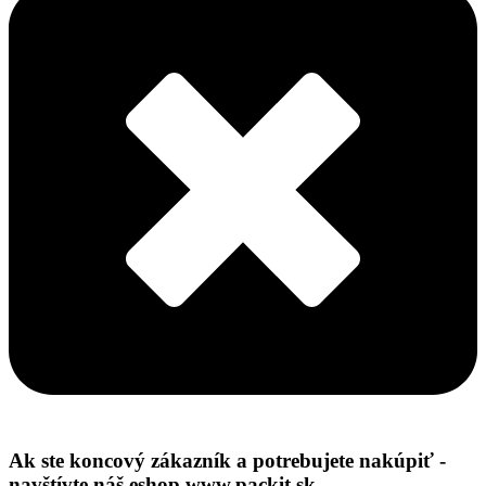
Ak ste koncový zákazník a potrebujete nakúpiť -
navštívte náš eshop www.packit.sk