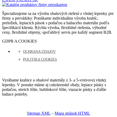
Špecializujeme sa na výrobu obalových riešení z vlnitej lepenky pre
firmy a prevádzky. Ponúkame individuálnu výrobu krabíc,
preložiek, lepiacich pások s potlačou a baliaceho materiálu podľa
špecifikácií klienta. Rýchla výroba, flexibilné riešenia, výhodné
ceny, flexibilné objemy, spoľahlivý servis pre každý segment B2B.
GDPR A COOKIES
OCHRANA ÚDAJOV
POLITIKA COOKIES
Vyrábame krabice a obalové materiály z 3- a 5-vrstvovej vlnitej
lepenky. V ponuke máme aj cukrárenské obaly, lepiace pásky s
potlačou, stretch fólie, bublinkové fólie, viazacie pásky a ďalšie
baliace potreby.
Sitemap XML
–
Mapa stránok HTML