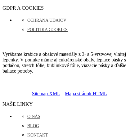
GDPR A COOKIES
OCHRANA ÚDAJOV
POLITIKA COOKIES
Vyrábame krabice a obalové materiály z 3- a 5-vrstvovej vlnitej
lepenky. V ponuke máme aj cukrárenské obaly, lepiace pásky s
potlačou, stretch fólie, bublinkové fólie, viazacie pásky a ďalšie
baliace potreby.
Sitemap XML
–
Mapa stránok HTML
NAŠE LINKY
O NÁS
BLOG
KONTAKT