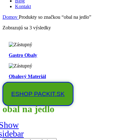
Blog
Kontakt
Domov
Produkty so značkou “obal na jedlo”
Zobrazujú sa 3 výsledky
Gastro Obaly
Obalový Materiál
ESHOP PACKIT.SK
obal na jedlo
Show
sidebar