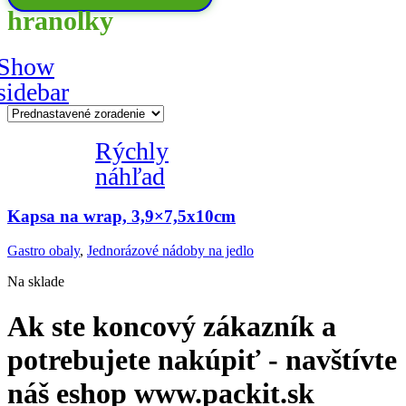
hranolky
Show
sidebar
Rýchly
náhľad
Kapsa na wrap, 3,9×7,5x10cm
Gastro obaly
,
Jednorázové nádoby na jedlo
Na sklade
Ak ste koncový zákazník a
potrebujete nakúpiť - navštívte
náš eshop www.packit.sk