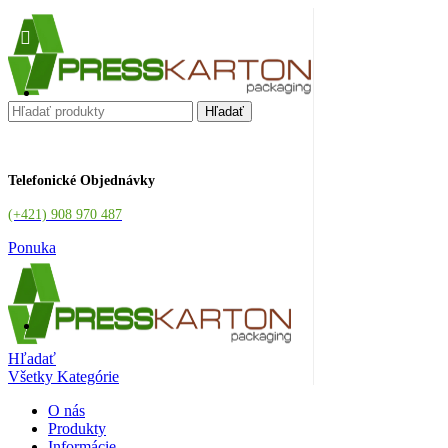
Hľadať
Telefonické Objednávky
(+421) 908 970 487
Ponuka
Hľadať
Všetky Kategórie
O nás
Produkty
Informácie